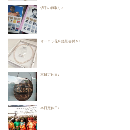
切手の買取り♪
オーロラ花珠鑑別書付き♪
本日定休日♪
本日定休日♪